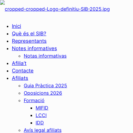
Inici
Què és el SIB?
Representants
Notes informatives
Notas informativas
Afilia’t
Contacte
Afiliats
Guia Pràctica 2025
Oposicions 2026
Formació
MIFID
LCCI
IDD
Avís legal afiliats