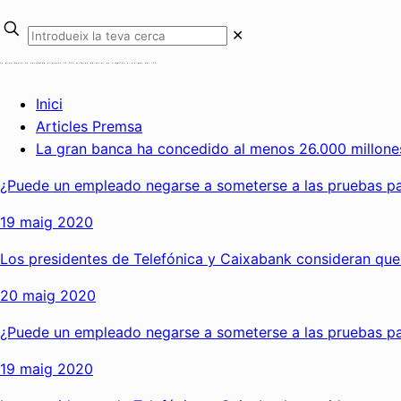
✕
La gran banca ha concedido al menos 26.000 millones de euros en créditos al margen del ICO.
Inici
Articles Premsa
La gran banca ha concedido al menos 26.000 millones de euros en 
¿Puede un empleado negarse a someterse a las pruebas para saber si tien
19 maig 2020
Los presidentes de Telefónica y Caixabank consideran que el teletrabajo 
20 maig 2020
¿Puede un empleado negarse a someterse a las pruebas para saber si tien
19 maig 2020