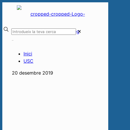
✕
USC
Inici
USC
20 desembre 2019